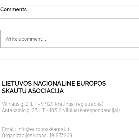
Comments
Write a comment...
Ad Mariam ž
Apie drąsą veikti,
pasitikėjimą ir tarnystę iš
vyr. skautės užrašų
LIETUVOS NACIONALINĖ EUROPOS
SKAUTŲ ASOCIACIJA
Vilniaus g. 2, LT – 97129 Kretinga (registracija)
Antakalnio g. 27, LT – 10312 Vilnius (korespondencijai)
Email:
info@europosskautai.lt
Organizacijos kodas: 191973268