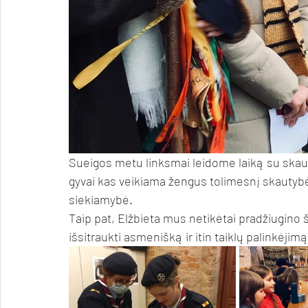
Sueigos metu linksmai leidome laiką su ska
gyvai kas veikiama žengus tolimesnį skautyb
siekiamybė. 
Taip pat, Elžbieta mus netikėtai pradžiugino š
išsitraukti asmenišką ir itin taiklų palinkėjimą