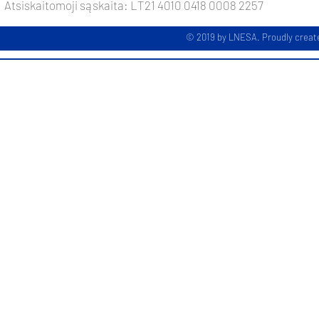
Atsiskaitomoji sąskaita: LT21 4010 0418 0008 2257
© 2019 by LNESA. Proudly creat