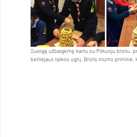
Sueigą užbaigėmę kartu su Pilkuoju broliu, p
betliejaus taikos ugnį. Brolis mums priminė, 