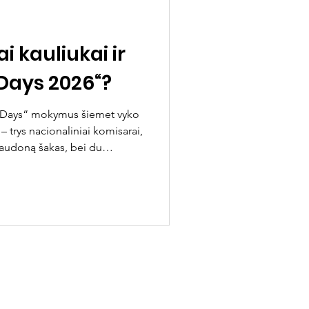
i kauliukai ir
Days 2026“?
 Days“ mokymus šiemet vyko
 – trys nacionaliniai komisarai,
 raudoną šakas, bei du
nė į Slovakiją tapo puikia
sidalinti skautiškais iššūkiais
iaugti bendrais mūsų
įkūrėjo Robert Baden-Powel
Anglijoj