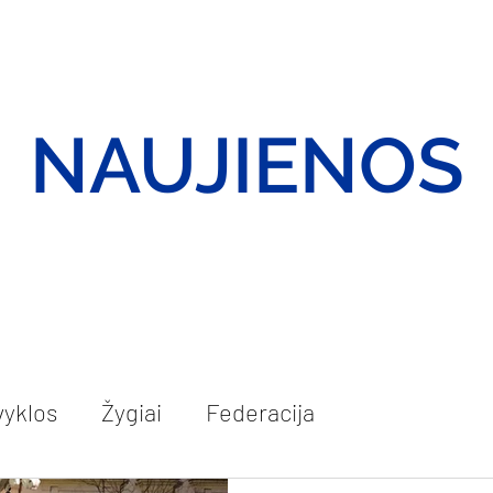
Apie mus
Naujienos
Parama
Parduotuvė
Konta
NAUJIENOS
vyklos
Žygiai
Federacija