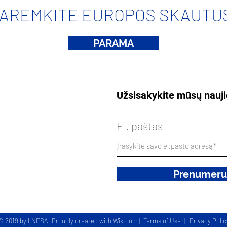
AREMKITE EUROPOS SKAUTU
PARAMA
Užsisakykite mūsų nauji
El. paštas
Prenumeruo
© 2019 by LNESA. Proudly created with
Wix.com
|
Terms of Use
|
Privacy Polic