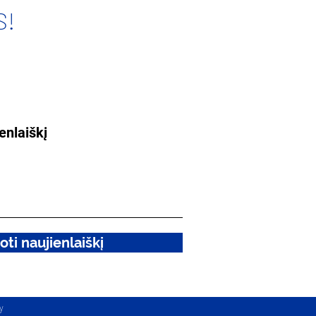
S!
enlaiškį
ti naujienlaiškį
y