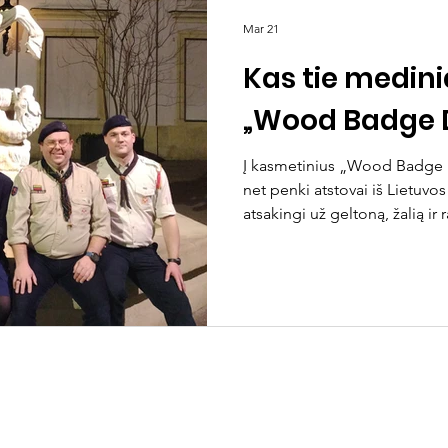
Mar 21
Kas tie medinia
„Wood Badge 
Į kasmetinius „Wood Badge
net penki atstovai iš Lietuvos
atsakingi už geltoną, žalią ir
generaliniai komisarai. Kelio
proga neformaliai pasitarti, pa
ir jų sprendimais bei pasidž
organizacijos pasiekimais. Mediniai kauliukai (Wood
Badge) gyvuoja nuo skautų 
laikų. 1919 m. Gilwell parke, 