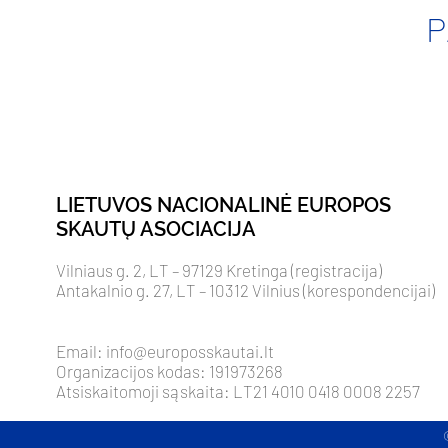
P
LIETUVOS NACIONALINĖ EUROPOS
SKAUTŲ ASOCIACIJA
Vilniaus g. 2, LT – 97129 Kretinga (registracija)
Antakalnio g. 27, LT – 10312 Vilnius (korespondencijai)
Email:
info@europosskautai.lt
Organizacijos kodas: 191973268
Atsiskaitomoji sąskaita: LT21 4010 0418 0008 2257