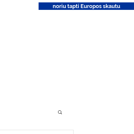
noriu tapti Europos skautu
ktai