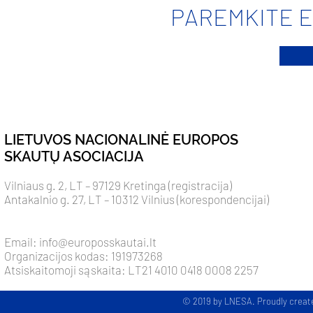
PAREMKITE 
LIETUVOS NACIONALINĖ EUROPOS
SKAUTŲ ASOCIACIJA
Vilniaus g. 2, LT – 97129 Kretinga (registracija)
Antakalnio g. 27, LT – 10312 Vilnius (korespondencijai)
Email:
info@europosskautai.lt
Organizacijos kodas: 191973268
Atsiskaitomoji sąskaita: LT21 4010 0418 0008 2257
© 2019 by LNESA. Proudly creat